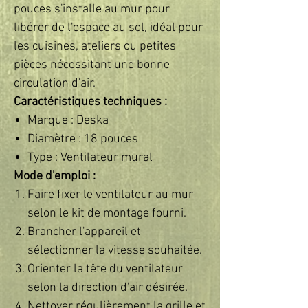
pouces s'installe au mur pour
libérer de l'espace au sol, idéal pour
les cuisines, ateliers ou petites
pièces nécessitant une bonne
circulation d'air.
Caractéristiques techniques :
Marque : Deska
Diamètre : 18 pouces
Type : Ventilateur mural
Mode d'emploi :
Faire fixer le ventilateur au mur
selon le kit de montage fourni.
Brancher l'appareil et
sélectionner la vitesse souhaitée.
Orienter la tête du ventilateur
selon la direction d'air désirée.
Nettoyer régulièrement la grille et