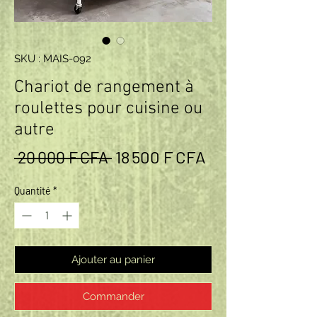
SKU : MAIS-092
Chariot de rangement à
roulettes pour cuisine ou
autre
Prix original
Prix promotion
18 500 F CFA
 20 000 F CFA 
Quantité
*
Ajouter au panier
Commander