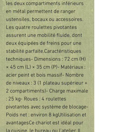
les deux compartiments inférieurs 
en métal permettent de ranger 
ustensiles, bocaux ou accessoires. 
Les quatre roulettes pivotantes 
assurent une mobilité fluide, dont 
deux équipées de freins pour une 
stabilité parfaite.Caractéristiques 
techniques- Dimensions : 72 cm (H) 
× 45 cm (L) × 35 cm (P)- Matériaux : 
acier peint et bois massif- Nombre 
de niveaux : 3 (1 plateau supérieur + 
2 compartiments)- Charge maximale 
: 25 kg- Roues : 4 roulettes 
pivotantes avec système de blocage- 
Poids net : environ 8 kgUtilisation et 
avantagesCe chariot est idéal pour 
la cuisine, le bureau ou l’atelier. Il 