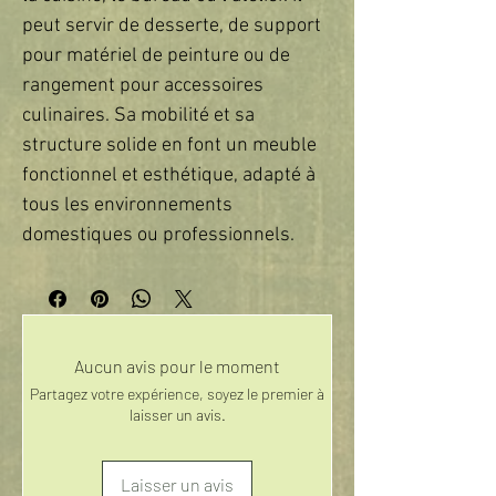
peut servir de desserte, de support 
pour matériel de peinture ou de 
rangement pour accessoires 
culinaires. Sa mobilité et sa 
structure solide en font un meuble 
fonctionnel et esthétique, adapté à 
tous les environnements 
domestiques ou professionnels.
Aucun avis pour le moment
Partagez votre expérience, soyez le premier à
laisser un avis.
Laisser un avis