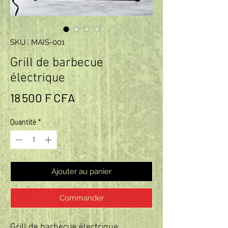
SKU : MAIS-001
Grill de barbecue
électrique
Prix
18 500 F CFA
Quantité
*
Ajouter au panier
Commander
Grill de barbecue électrique