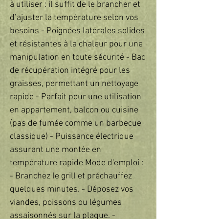
à utiliser : il suffit de le brancher et
d’ajuster la température selon vos
besoins - Poignées latérales solides
et résistantes à la chaleur pour une
manipulation en toute sécurité - Bac
de récupération intégré pour les
graisses, permettant un nettoyage
rapide - Parfait pour une utilisation
en appartement, balcon ou cuisine
(pas de fumée comme un barbecue
classique) - Puissance électrique
assurant une montée en
température rapide Mode d'emploi :
- Branchez le grill et préchauffez
quelques minutes. - Déposez vos
viandes, poissons ou légumes
assaisonnés sur la plaque. -