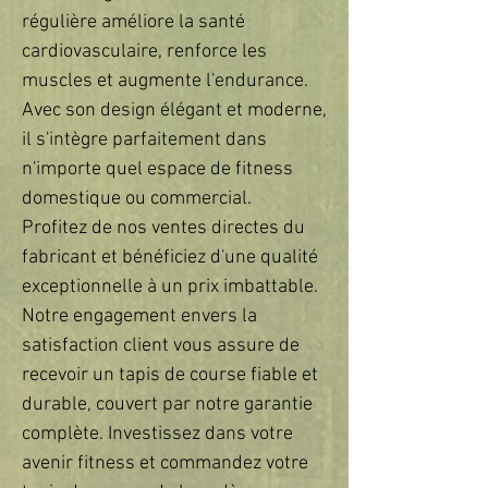
régulière améliore la santé
cardiovasculaire, renforce les
muscles et augmente l'endurance.
Avec son design élégant et moderne,
il s'intègre parfaitement dans
n'importe quel espace de fitness
domestique ou commercial.
Profitez de nos ventes directes du
fabricant et bénéficiez d'une qualité
exceptionnelle à un prix imbattable.
Notre engagement envers la
satisfaction client vous assure de
recevoir un tapis de course fiable et
durable, couvert par notre garantie
complète. Investissez dans votre
avenir fitness et commandez votre