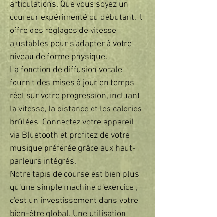
articulations. Que vous soyez un
coureur expérimenté ou débutant, il
offre des réglages de vitesse
ajustables pour s'adapter à votre
niveau de forme physique.
La fonction de diffusion vocale
fournit des mises à jour en temps
réel sur votre progression, incluant
la vitesse, la distance et les calories
brûlées. Connectez votre appareil
via Bluetooth et profitez de votre
musique préférée grâce aux haut-
parleurs intégrés.
Notre tapis de course est bien plus
qu'une simple machine d'exercice ;
c'est un investissement dans votre
bien-être global. Une utilisation