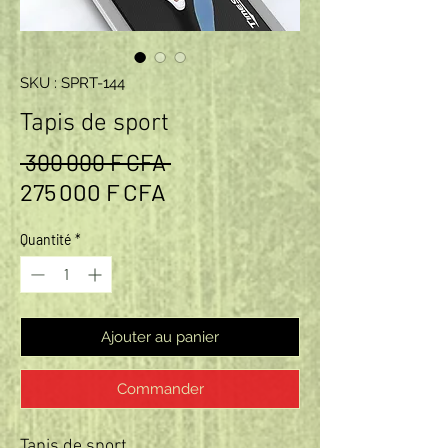
SKU : SPRT-144
Tapis de sport
Prix original
 300 000 F CFA 
Prix promotionnel
275 000 F CFA
Quantité
*
Ajouter au panier
Commander
Tapis de sport