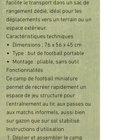
facilite le transport dans un sac de
rangement dédié, idéal pour les
déplacements vers un terrain ou un
espace extérieur.
Caractéristiques techniques
Dimensions : 76 x 56 x 45 cm
Type : but de football portable
Montage : pliable, sans outil
Fonctionnalités
Ce camp de football miniature
permet de recréer rapidement un
espace de jeu structuré pour
l'entraînement au tir, aux passes ou
aux matchs informels, aussi bien
sur gazon que sur sol stabilisé.
Instructions d'utilisation
Déplier et assembler le camp