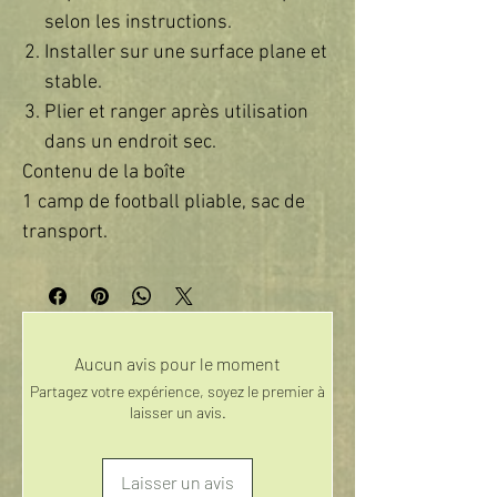
selon les instructions.
Installer sur une surface plane et
stable.
Plier et ranger après utilisation
dans un endroit sec.
Contenu de la boîte
1 camp de football pliable, sac de
transport.
Aucun avis pour le moment
Partagez votre expérience, soyez le premier à
laisser un avis.
Laisser un avis