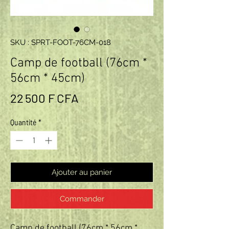
SKU : SPRT-FOOT-76CM-018
Camp de football (76cm *
56cm * 45cm)
Prix
22 500 F CFA
Quantité
*
Ajouter au panier
Commander
Camp de football (76cm * 56cm *