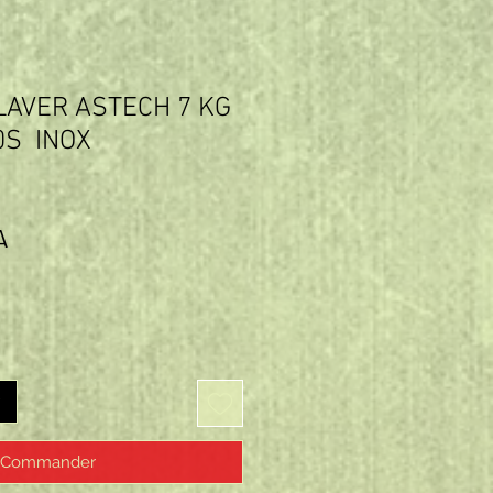
LAVER ASTECH 7 KG
0S INOX
Prix
A
Commander