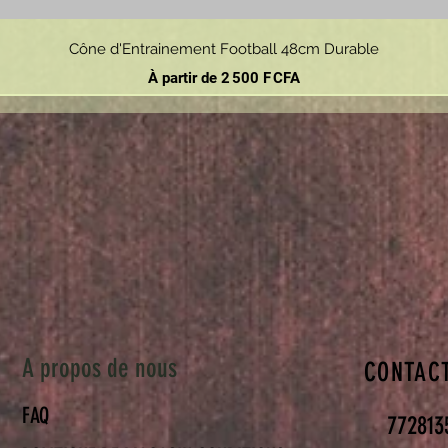
Aperçu rapide
Cône d'Entrainement Football 48cm Durable
Prix promotionnel
À partir de
2 500 F CFA
A propos de nous
CONTAC
FAQ
772813