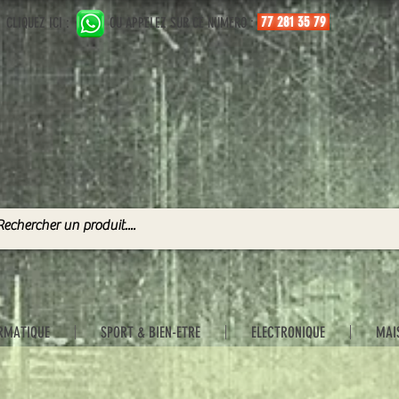
77 281 35 79
CLIQUEZ ICI :
OU APPELEZ SUR CE NUMERO :
RMATIQUE
SPORT & BIEN-ETRE
ELECTRONIQUE
MAI