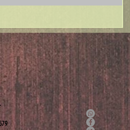
T
579