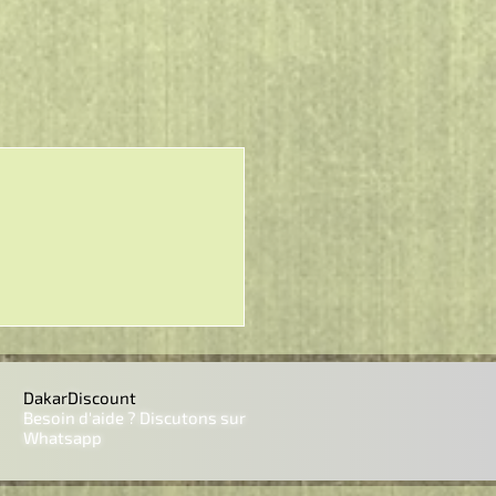
DakarDiscount
Besoin d'aide ? Discutons sur
Whatsapp