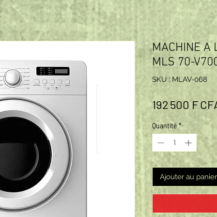
MACHINE A 
MLS 70-V70
SKU : MLAV-068
192 500 F CF
Quantité
*
Ajouter au panier