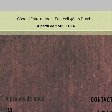
Aperçu rapide
Cône d'Entrainement Football 48cm Durable
Prix promotionnel
À partir de
2 500 F CFA
A propos de nous
CONTAC
FAQ