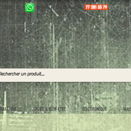
77 281 35 79
CLIQUEZ ICI :
OU APPELEZ SUR CE NUMERO :
RMATIQUE
SPORT & BIEN-ETRE
ELECTRONIQUE
MAI