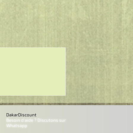
DakarDiscount
Besoin d'aide ? Discutons sur
Whatsapp