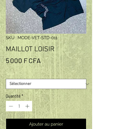
SKU : MODE-VET-STD-011
MAILLOT LOISIR
Prix
5 000 F CFA
Taille
*
Quantité
*
Ajouter au panier