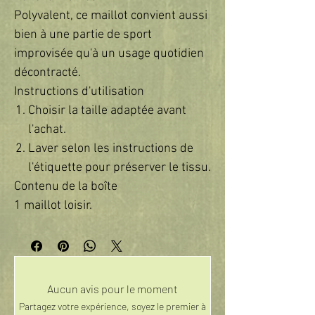
Polyvalent, ce maillot convient aussi
bien à une partie de sport
improvisée qu'à un usage quotidien
décontracté.
Instructions d'utilisation
Choisir la taille adaptée avant
l'achat.
Laver selon les instructions de
l'étiquette pour préserver le tissu.
Contenu de la boîte
1 maillot loisir.
Aucun avis pour le moment
Partagez votre expérience, soyez le premier à