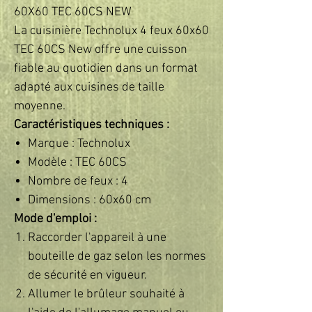
60X60 TEC 60CS NEW
La cuisinière Technolux 4 feux 60x60
TEC 60CS New offre une cuisson
fiable au quotidien dans un format
adapté aux cuisines de taille
moyenne.
Caractéristiques techniques :
Marque : Technolux
Modèle : TEC 60CS
Nombre de feux : 4
Dimensions : 60x60 cm
Mode d'emploi :
Raccorder l'appareil à une
bouteille de gaz selon les normes
de sécurité en vigueur.
Allumer le brûleur souhaité à