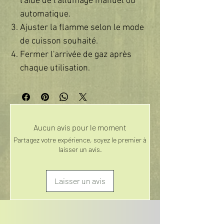
l'aide de l'allumage manuel ou
automatique.
Ajuster la flamme selon le mode
de cuisson souhaité.
Fermer l'arrivée de gaz après
chaque utilisation.
Aucun avis pour le moment
Partagez votre expérience, soyez le premier à
laisser un avis.
Laisser un avis