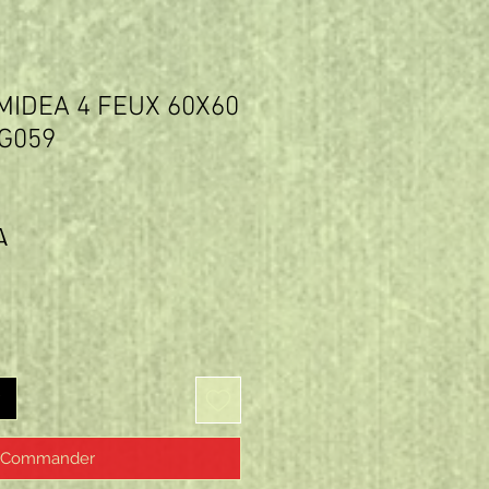
MIDEA 4 FEUX 60X60
4G059
Prix
A
Commander