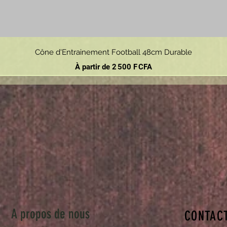
Aperçu rapide
Cône d'Entrainement Football 48cm Durable
Prix promotionnel
À partir de
2 500 F CFA
A propos de nous
CONTAC