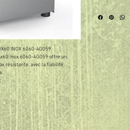
0X60 INOX 6060-4G059
60x60 inox 6060-4G059 offre un
x résistante, avec la fiabilité
a.
: