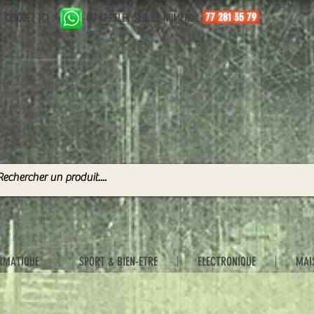
77 281 35 79
CLIQUEZ ICI :
OU APPELEZ SUR CE NUMERO :
RMATIQUE
SPORT & BIEN-ETRE
ELECTRONIQUE
MAI