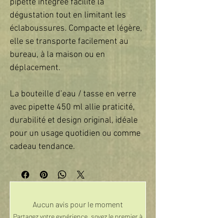
pipette intégrée facilite la 
dégustation tout en limitant les 
éclaboussures. Compacte et légère, 
elle se transporte facilement au 
bureau, à la maison ou en 
déplacement.  

La bouteille d’eau / tasse en verre 
avec pipette 450 ml allie praticité, 
durabilité et design original, idéale 
pour un usage quotidien ou comme 
cadeau tendance.
Aucun avis pour le moment
Partagez votre expérience, soyez le premier à