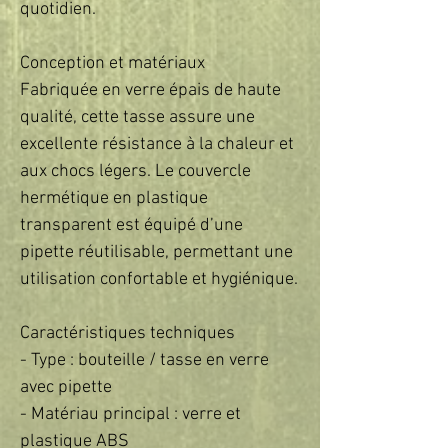
quotidien.  

Conception et matériaux  

Fabriquée en verre épais de haute 
qualité, cette tasse assure une 
excellente résistance à la chaleur et 
aux chocs légers. Le couvercle 
hermétique en plastique 
transparent est équipé d’une 
pipette réutilisable, permettant une 
utilisation confortable et hygiénique.  

Caractéristiques techniques  

- Type : bouteille / tasse en verre 
avec pipette  

- Matériau principal : verre et 
plastique ABS  
