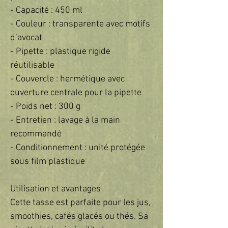
- Capacité : 450 ml    

- Couleur : transparente avec motifs 
d’avocat  

- Pipette : plastique rigide 
réutilisable  

- Couvercle : hermétique avec 
ouverture centrale pour la pipette  

- Poids net : 300 g  

- Entretien : lavage à la main 
recommandé  

- Conditionnement : unité protégée 
sous film plastique  

Utilisation et avantages  

Cette tasse est parfaite pour les jus, 
smoothies, cafés glacés ou thés. Sa 