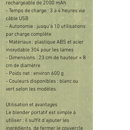
rechargeable de 2000 mAh  

- Temps de charge : 3 à 4 heures via 
câble USB  

- Autonomie : jusqu’à 10 utilisations 
par charge complète  

- Matériaux : plastique ABS et acier 
inoxydable 304 pour les lames  

- Dimensions : 23 cm de hauteur × 8 
cm de diamètre  

- Poids net : environ 600 g  

- Couleurs disponibles : blanc ou 
vert selon les modèles  

Utilisation et avantages  

Le blender portatif est simple à 
utiliser : il suffit d’ajouter les 
ingrédients, de fermer le couvercle 