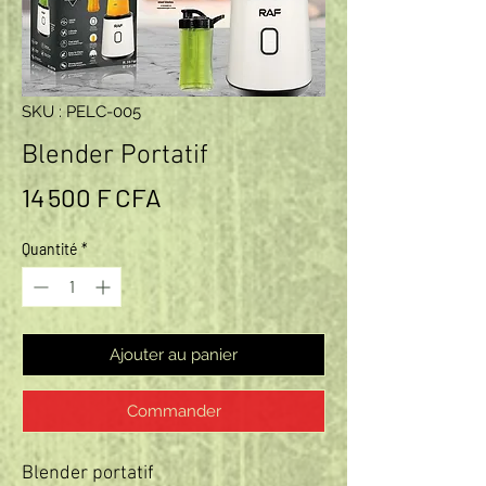
SKU : PELC-005
Blender Portatif
Prix
14 500 F CFA
Quantité
*
Ajouter au panier
Commander
Blender portatif  
