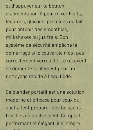
et d’appuyer sur le bouton 
d’alimentation. Il peut mixer fruits, 
légumes, glaçons, protéines ou lait 
pour obtenir des smoothies, 
milkshakes ou jus frais. Son 
système de sécurité empêche le 
démarrage si le couvercle n’est pas 
correctement verrouillé. Le récipient 
se démonte facilement pour un 
nettoyage rapide à l’eau tiède.  

Ce blender portatif est une solution 
moderne et efficace pour ceux qui 
souhaitent préparer des boissons 
fraîches où qu’ils soient. Compact, 
performant et élégant, il s’intègre 