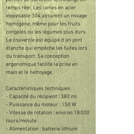
temps réel. Les lames en acier 
inoxydable 304 assurent un mixage 
homogène, même pour les fruits 
congelés ou les légumes plus durs. 
Le couvercle est équipé d’un joint 
étanche qui empêche les fuites lors 
du transport. Sa conception 
ergonomique facilite la prise en 
main et le nettoyage.  

Caractéristiques techniques  

- Capacité du récipient : 380 ml  

- Puissance du moteur : 150 W  

- Vitesse de rotation : environ 18 000 
tours/minute  

- Alimentation : batterie lithium 