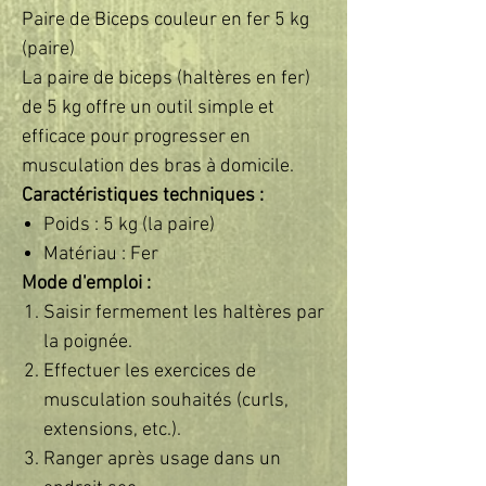
Paire de Biceps couleur en fer 5 kg
(paire)
La paire de biceps (haltères en fer)
de 5 kg offre un outil simple et
efficace pour progresser en
musculation des bras à domicile.
Caractéristiques techniques :
Poids : 5 kg (la paire)
Matériau : Fer
Mode d'emploi :
Saisir fermement les haltères par
la poignée.
Effectuer les exercices de
musculation souhaités (curls,
extensions, etc.).
Ranger après usage dans un