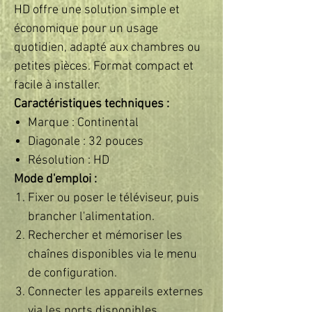
HD offre une solution simple et
économique pour un usage
quotidien, adapté aux chambres ou
petites pièces. Format compact et
facile à installer.
Caractéristiques techniques :
Marque : Continental
Diagonale : 32 pouces
Résolution : HD
Mode d'emploi :
Fixer ou poser le téléviseur, puis
brancher l'alimentation.
Rechercher et mémoriser les
chaînes disponibles via le menu
de configuration.
Connecter les appareils externes
via les ports disponibles