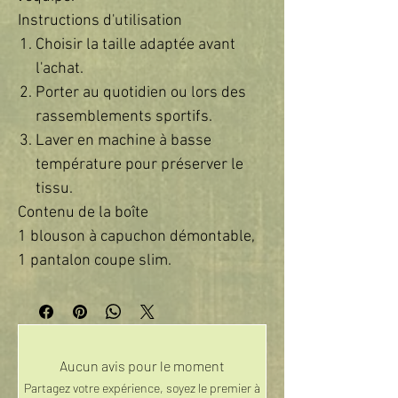
Instructions d'utilisation
Choisir la taille adaptée avant
l'achat.
Porter au quotidien ou lors des
rassemblements sportifs.
Laver en machine à basse
température pour préserver le
tissu.
Contenu de la boîte
1 blouson à capuchon démontable,
1 pantalon coupe slim.
Aucun avis pour le moment
Partagez votre expérience, soyez le premier à