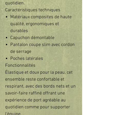
quotidien.
Caractéristiques techniques
Matériaux composites de haute
qualité, ergonomiques et
durables
Capuchon démontable
Pantalon coupe slim avec cordon
de serrage
Poches latérales
Fonctionnalités
Élastique et doux pour la peau, cet
ensemble reste confortable et
respirant, avec des bords nets et un
savoir-faire raffiné offrant une
expérience de port agréable au
quotidien comme pour supporter
l'équipe.