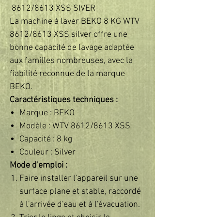
8612/8613 XSS SIVER
La machine à laver BEKO 8 KG WTV
8612/8613 XSS silver offre une
bonne capacité de lavage adaptée
aux familles nombreuses, avec la
fiabilité reconnue de la marque
BEKO.
Caractéristiques techniques :
Marque : BEKO
Modèle : WTV 8612/8613 XSS
Capacité : 8 kg
Couleur : Silver
Mode d'emploi :
Faire installer l'appareil sur une
surface plane et stable, raccordé
à l'arrivée d'eau et à l'évacuation.