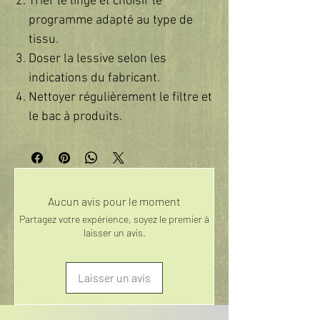
Trier le linge et choisir le
programme adapté au type de
tissu.
Doser la lessive selon les
indications du fabricant.
Nettoyer régulièrement le filtre et
le bac à produits.
Aucun avis pour le moment
Partagez votre expérience, soyez le premier à
laisser un avis.
Laisser un avis