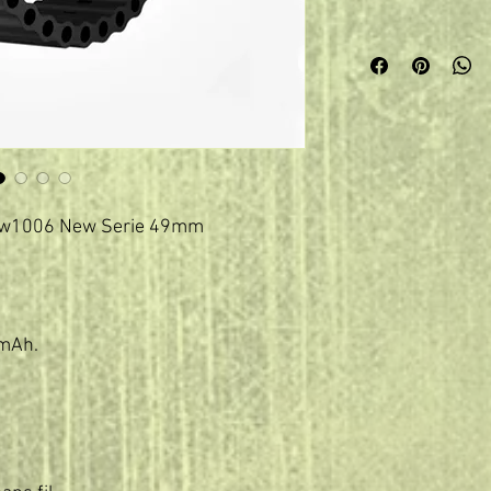
I-Sw1006 New Serie 49mm

 mAh.