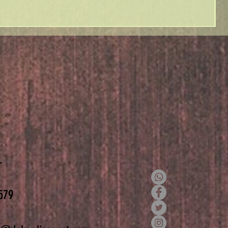
T
579