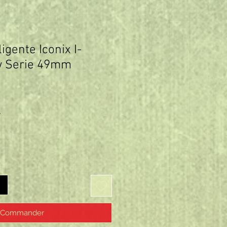
igente Iconix I-
 Serie 49mm
Prix
A
Commander