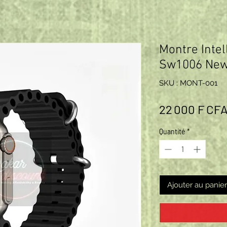
Montre Intell
Sw1006 New
SKU : MONT-001
22 000 F CF
Quantité
*
Ajouter au panier