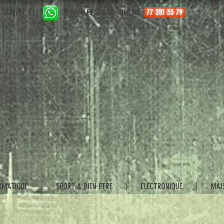
77 281 35 79
CLIQUEZ ICI :
OU APPELEZ SUR CE NUMERO :
RMATIQUE
SPORT & BIEN-ETRE
ELECTRONIQUE
MAI