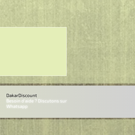
DakarDiscount
Besoin d'aide ? Discutons sur
Whatsapp