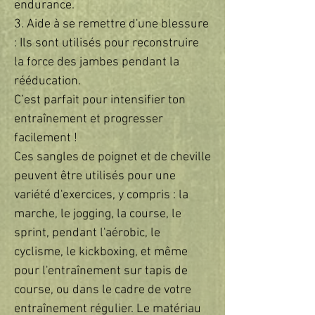
endurance.
3. Aide à se remettre d'une blessure
: Ils sont utilisés pour reconstruire
la force des jambes pendant la
rééducation.
C’est parfait pour intensifier ton
entraînement et progresser
facilement !
Ces sangles de poignet et de cheville
peuvent être utilisés pour une
variété d'exercices, y compris : la
marche, le jogging, la course, le
sprint, pendant l'aérobic, le
cyclisme, le kickboxing, et même
pour l'entraînement sur tapis de
course, ou dans le cadre de votre
entraînement régulier. Le matériau