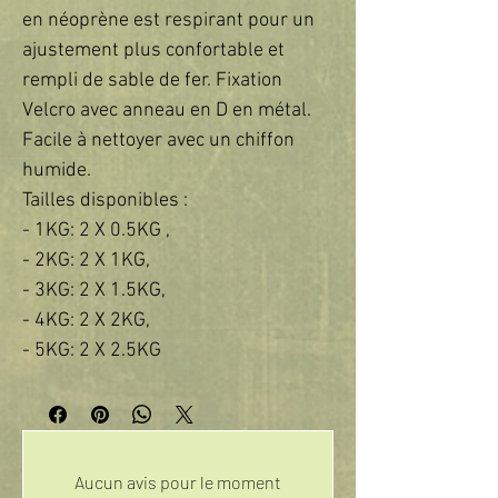
en néoprène est respirant pour un
ajustement plus confortable et
rempli de sable de fer. Fixation
Velcro avec anneau en D en métal.
Facile à nettoyer avec un chiffon
humide.
Tailles disponibles :
- 1KG: 2 X 0.5KG ,
- 2KG: 2 X 1KG,
- 3KG: 2 X 1.5KG,
- 4KG: 2 X 2KG,
- 5KG: 2 X 2.5KG
Aucun avis pour le moment