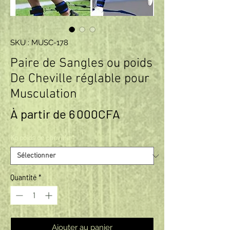
SKU : MUSC-178
Paire de Sangles ou poids
De Cheville réglable pour
Musculation
Prix promotionnel
À partir de
6 000CFA
Kg poids de cheville
*
Quantité
*
Ajouter au panier