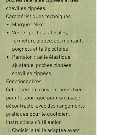
poches latérales zippées et des
chevilles zippées.
Caractéristiques techniques
Marque : Nike
Veste : poches latérales,
fermeture zippée, col montant,
poignets et taille côtelés
Pantalon : taille élastique
ajustable, poches zippées,
chevilles zippées
Fonctionnalités
Cet ensemble convient aussi bien
pour le sport que pour un usage
décontracté, avec des rangements
pratiques pour le quotidien.
Instructions d'utilisation
Choisir la taille adaptée avant