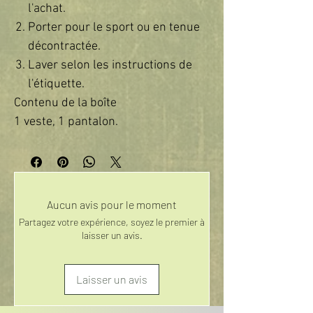
l'achat.
Porter pour le sport ou en tenue
décontractée.
Laver selon les instructions de
l'étiquette.
Contenu de la boîte
1 veste, 1 pantalon.
Aucun avis pour le moment
Partagez votre expérience, soyez le premier à
laisser un avis.
Laisser un avis