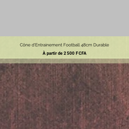
Aperçu rapide
Cône d'Entrainement Football 48cm Durable
Prix promotionnel
À partir de
2 500 F CFA