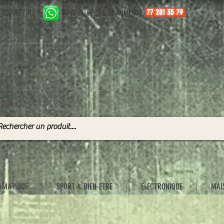
77 281 35 79
CLIQUEZ ICI :
OU APPELEZ SUR CE NUMERO :
RMATIQUE
SPORT & BIEN-ETRE
ELECTRONIQUE
MAI