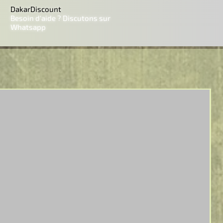
DakarDiscount
Besoin d'aide ? Discutons sur
Whatsapp