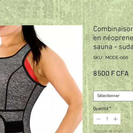
Combinaison
en néoprene
sauna - suda
SKU : MODE-066
P
8 500 F CFA
Taille
*
Sélectionner
Quantité
*
Rupture de stock