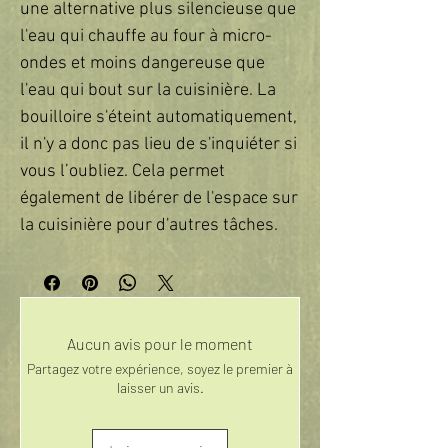
une alternative plus silencieuse que 
l'eau qui chauffe au four à micro-
ondes et moins dangereuse que 
l'eau qui bout sur la cuisinière. La 
bouilloire s'éteint automatiquement, 
il n'y a donc pas lieu de s'inquiéter si 
vous l’oubliez. Cela permet 
également de libérer de l'espace sur 
la cuisinière pour d'autres tâches.
Aucun avis pour le moment
Partagez votre expérience, soyez le premier à
laisser un avis.