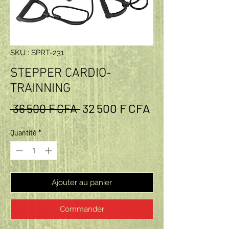
SKU : SPRT-231
STEPPER CARDIO-
TRAINNING
Prix original
Prix promotion
32 500 F CFA
 36 500 F CFA 
Quantité
*
Ajouter au panier
Commander