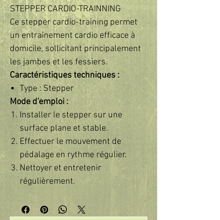
STEPPER CARDIO-TRAINNING
Ce stepper cardio-training permet
un entraînement cardio efficace à
domicile, sollicitant principalement
les jambes et les fessiers.
Caractéristiques techniques :
Type : Stepper
Mode d'emploi :
Installer le stepper sur une
surface plane et stable.
Effectuer le mouvement de
pédalage en rythme régulier.
Nettoyer et entretenir
régulièrement.