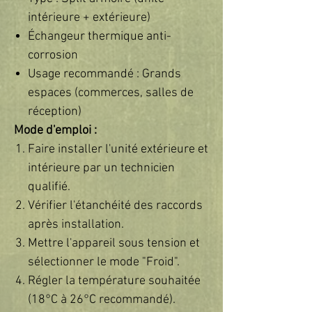
intérieure + extérieure)
Échangeur thermique anti-
corrosion
Usage recommandé : Grands
espaces (commerces, salles de
réception)
Mode d'emploi :
Faire installer l'unité extérieure et
intérieure par un technicien
qualifié.
Vérifier l'étanchéité des raccords
après installation.
Mettre l'appareil sous tension et
sélectionner le mode "Froid".
Régler la température souhaitée
(18°C à 26°C recommandé).