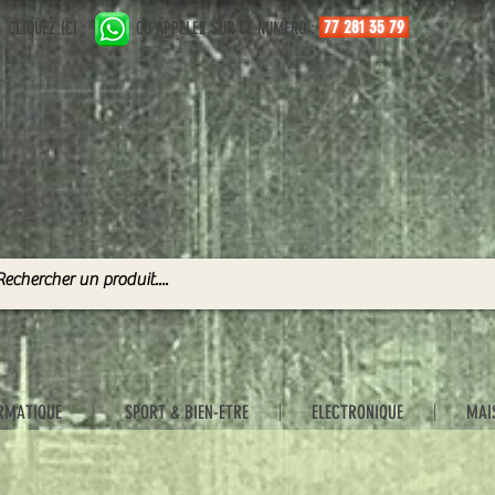
77 281 35 79
CLIQUEZ ICI :
OU APPELEZ SUR CE NUMERO :
RMATIQUE
SPORT & BIEN-ETRE
ELECTRONIQUE
MAI