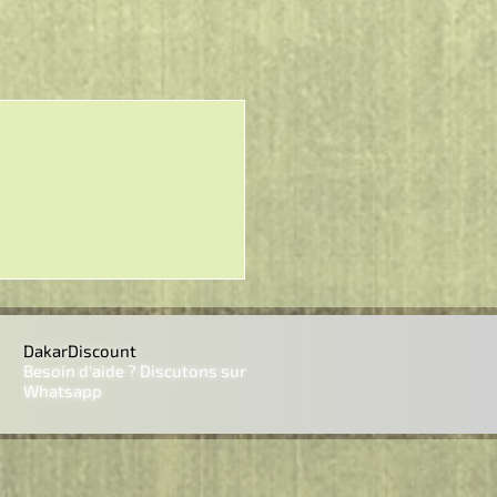
 rapide
DakarDiscount
Besoin d'aide ? Discutons sur
Whatsapp