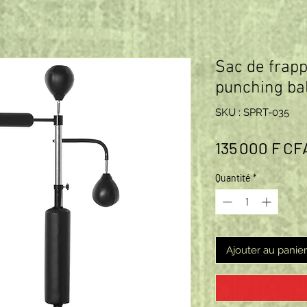
Sac de frap
punching bal
SKU : SPRT-035
135 000 F CF
Quantité
*
Ajouter au panier