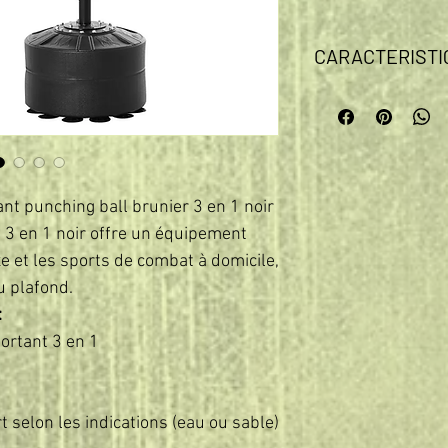
CARACTERISTI
- Sac de frappe punc
équipement de sport
palette de coups, vo
champion !
- Doté de 2 punching 
et d'un sac de frap
nt punching ball brunier 3 en 1 noir
- Equipement robuste
 3 en 1 noir offre un équipement
- Réglable en haute
e et les sports de combat à domicile,
répondre à différent
travailler votre préci
u plafond.
- Convient aussi bie
:
- Tube intérieur re
ortant 3 en 1
haute densité et re
les chocs
- Stabilité assurée 
remplir d 'eau ou d
 selon les indications (eau ou sable)
ventouses sous-jace