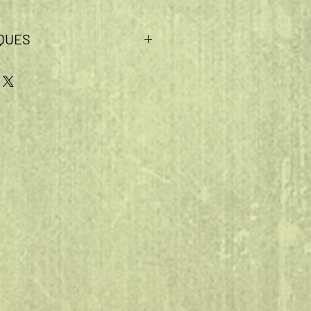
QUES
hing ball 3 en 1 sur pied,
 idéal pour développer votre
tre endurance et ainsi devenir
ball, d'un brunier rotatif à 360°
pe
 et résistant
ur de 160 à 230 cm afin de
s besoins d'excercice, idéal pour
sion et vitesse
n aux enfants qu'aux adultes
nforcé par un rembourrage mousse
vêtement synthétique absorbant
par un socle rigide en HDPE à
e sable avec système ingénieux de
ntes