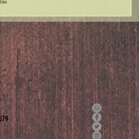
able
T
579