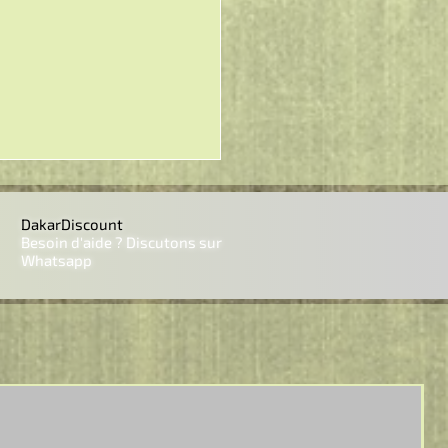
DakarDiscount
Besoin d'aide ? Discutons sur
Whatsapp