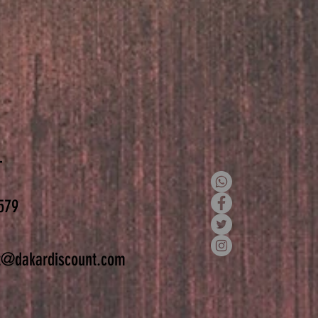
T
579
t@dakardiscount.com