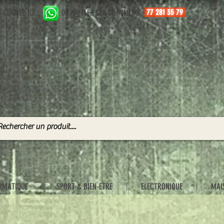
77 281 35 79
CLIQUEZ ICI :
OU APPELEZ SUR CE NUMERO :
RMATIQUE
SPORT & BIEN-ETRE
ELECTRONIQUE
MAI