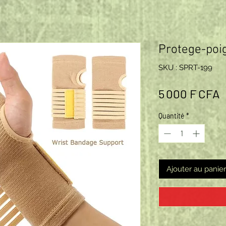
Protege-poig
SKU : SPRT-199
P
5 000 F CFA
Quantité
*
Ajouter au panier