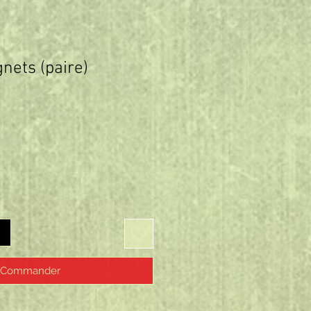
nets (paire)
rix
Commander