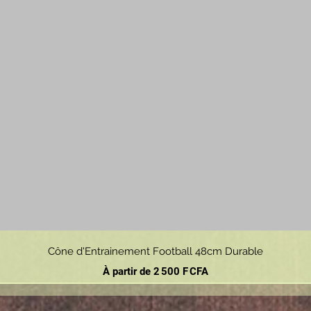
Aperçu rapide
Cône d'Entrainement Football 48cm Durable
Prix promotionnel
À partir de
2 500 F CFA