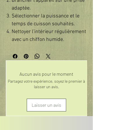
Brancher l'appareil sur une prise
adaptée.
Sélectionner la puissance et le
temps de cuisson souhaités.
Nettoyer l'intérieur régulièrement
avec un chiffon humide.
Aucun avis pour le moment
Partagez votre expérience, soyez le premier à
laisser un avis.
Laisser un avis