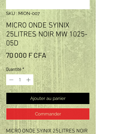
SKU : MION-007
MICRO ONDE SYINIX
25LITRES NOIR MW 1025-
05D
Prix
70 000 F CFA
Quantité
*
Ajouter au panier
Commander
MICRO ONDE SYINIX 25LITRES NOIR