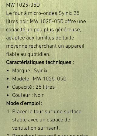
MW 1025-05D
Le four à micro-ondes Syinix 25
litres noir MW 1025-05D offre une
capacité un peu plus généreuse,
adaptée aux familles de taille
moyenne recherchant un appareil
fiable au quotidien.
Caractéristiques techniques :
Marque : Syinix
Modèle : MW 1025-05D
Capacité : 25 litres
Couleur : Noir
Mode d'emploi :
Placer le four sur une surface
stable avec un espace de
ventilation suffisant.