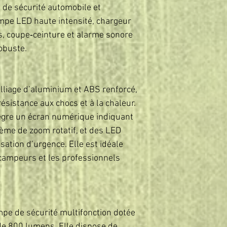
s de sécurité automobile et
mpe LED haute intensité, chargeur
s, coupe‑ceinture et alarme sonore
obuste.
lliage d’aluminium et ABS renforcé,
ésistance aux chocs et à la chaleur.
ègre un écran numérique indiquant
tème de zoom rotatif, et des LED
sation d’urgence. Elle est idéale
 campeurs et les professionnels
pe de sécurité multifonction dotée
e 800 lumens. Elle dispose de