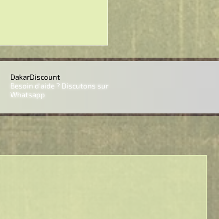
DakarDiscount
Besoin d'aide ? Discutons sur
Whatsapp