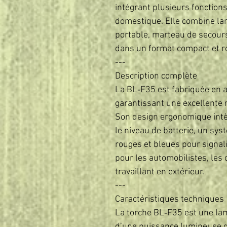
intégrant plusieurs fonction
domestique. Elle combine la
portable, marteau de secour
dans un format compact et r
---
Description complète
La BL‑F35 est fabriquée en a
garantissant une excellente r
Son design ergonomique int
le niveau de batterie, un sys
rouges et bleues pour signali
pour les automobilistes, les
travaillant en extérieur.
---
Caractéristiques techniques
La torche BL‑F35 est une lam
d’une puissance lumineuse d