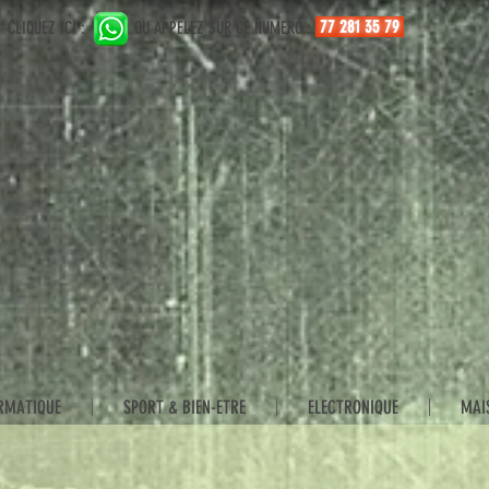
77 281 35 79
CLIQUEZ ICI :
OU APPELEZ SUR CE NUMERO :
RMATIQUE
SPORT & BIEN-ETRE
ELECTRONIQUE
MAI