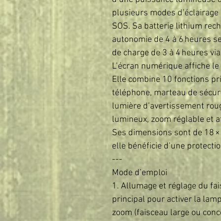
plusieurs modes d’éclairage :
SOS. Sa batterie lithium re
autonomie de 4 à 6 heures se
de charge de 3 à 4 heures vi
L’écran numérique affiche le
Elle combine 10 fonctions pr
téléphone, marteau de sécuri
lumière d’avertissement rouge
lumineux, zoom réglable et af
Ses dimensions sont de 18 × 5
elle bénéficie d’une protecti
---
Mode d’emploi
1. Allumage et réglage du fa
principal pour activer la lamp
zoom (faisceau large ou conc