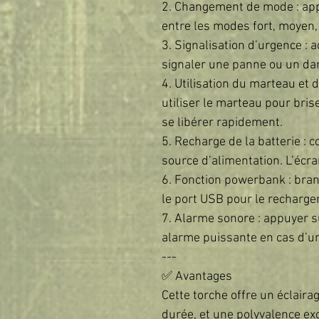
2. Changement de mode : app
entre les modes fort, moyen,
3. Signalisation d’urgence : 
signaler une panne ou un dan
4. Utilisation du marteau et 
utiliser le marteau pour brise
se libérer rapidement.
5. Recharge de la batterie : 
source d’alimentation. L’écra
6. Fonction powerbank : bran
le port USB pour le recharger
7. Alarme sonore : appuyer s
alarme puissante en cas d’u
---
✅ Avantages
Cette torche offre un éclair
durée, et une polyvalence exc