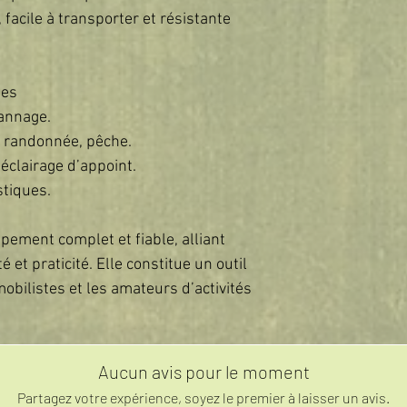
 facile à transporter et résistante
ées
pannage.
g, randonnée, pêche.
éclairage d’appoint.
stiques.
pement complet et fiable, alliant
et praticité. Elle constitue un outil
obilistes et les amateurs d’activités
Aucun avis pour le moment
Partagez votre expérience, soyez le premier à laisser un avis.