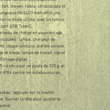
 fort, moyen, faible, stroboscope et
chargeable de 2400 mAh offre une
lon le mode utilisé, avec un temps
a port USB Type‑C.
 niveau de charge en pourcentage.
incipales : lampe, chargeur de
té, coupe‑ceinture, alarme sonore,
 et bleue, lampe de travail, signal
fichage digital.
 × 4 cm, pour un poids de 320 g, et
on IPX4 contre les éclaboussures.
isceau : appuyer sur le bouton
e. Tourner la tête pour ajuster le
entré).