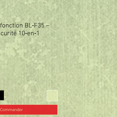
fonction BL‑F35 –
curité 10‑en‑1
rix
Commander