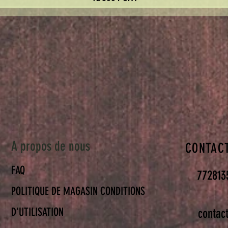
A propos de nous
CONTAC
FAQ
772813
POLITIQUE DE MAGASIN CONDITIONS
D'UTILISATION
contac