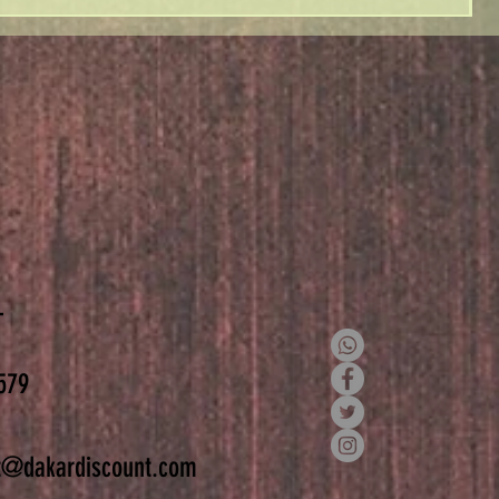
T
579
t@dakardiscount.com