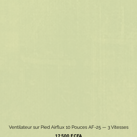
Aperçu rapide
Ventilateur sur Pied Airflux 10 Pouces AF-25 — 3 Vitesses
Prix
12 500 F CFA