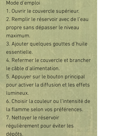
Mode d’emploi
1. Ouvrir le couvercle supérieur.
2. Remplir le réservoir avec de l’eau
propre sans dépasser le niveau
maximum.
3. Ajouter quelques gouttes d’huile
essentielle.
4. Refermer le couvercle et brancher
le câble d’alimentation.
5. Appuyer sur le bouton principal
pour activer la diffusion et les effets
lumineux.
6. Choisir la couleur ou l’intensité de
la flamme selon vos préférences.
7. Nettoyer le réservoir
régulièrement pour éviter les
dépôts.