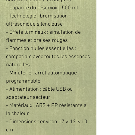
- Capacité du réservoir : 500 ml
- Technologie : brumisation
ultrasonique silencieuse
- Effets lumineux : simulation de
flammes et braises rouges
- Fonction huiles essentielles :
compatible avec toutes les essences
naturelles
- Minuterie : arrêt automatique
programmable
- Alimentation : câble USB ou
adaptateur secteur
- Matériaux : ABS + PP résistants à
la chaleur
- Dimensions : environ 17 × 12 × 10
cm