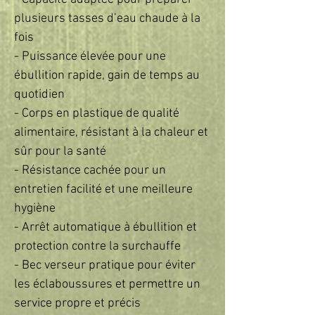
plusieurs tasses d’eau chaude à la
fois
- Puissance élevée pour une
ébullition rapide, gain de temps au
quotidien
- Corps en plastique de qualité
alimentaire, résistant à la chaleur et
sûr pour la santé
- Résistance cachée pour un
entretien facilité et une meilleure
hygiène
- Arrêt automatique à ébullition et
protection contre la surchauffe
- Bec verseur pratique pour éviter
les éclaboussures et permettre un
service propre et précis