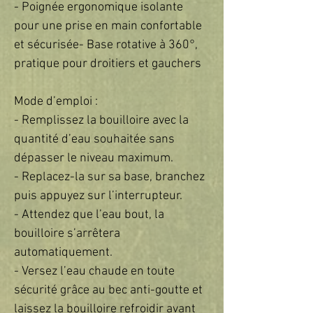
- Poignée ergonomique isolante
pour une prise en main confortable
et sécurisée- Base rotative à 360°,
pratique pour droitiers et gauchers
Mode d’emploi :
- Remplissez la bouilloire avec la
quantité d’eau souhaitée sans
dépasser le niveau maximum.
- Replacez-la sur sa base, branchez
puis appuyez sur l’interrupteur.
- Attendez que l’eau bout, la
bouilloire s’arrêtera
automatiquement.
- Versez l’eau chaude en toute
sécurité grâce au bec anti-goutte et
laissez la bouilloire refroidir avant