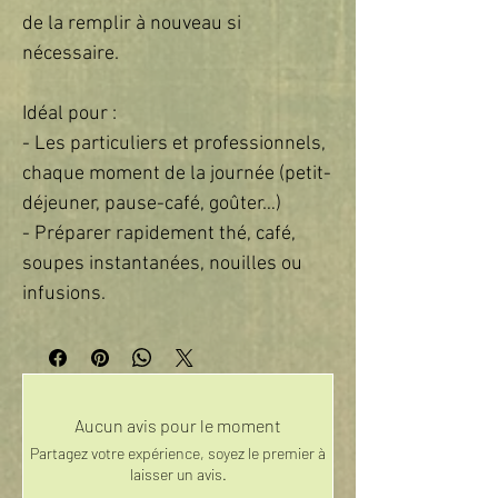
de la remplir à nouveau si
nécessaire.
Idéal pour :
- Les particuliers et professionnels,
chaque moment de la journée (petit-
déjeuner, pause-café, goûter…)
- Préparer rapidement thé, café,
soupes instantanées, nouilles ou
infusions.
Aucun avis pour le moment
Partagez votre expérience, soyez le premier à
laisser un avis.