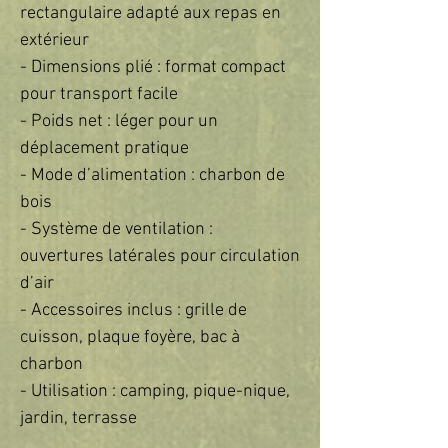
rectangulaire adapté aux repas en 
extérieur  

- Dimensions plié : format compact 
pour transport facile  

- Poids net : léger pour un 
déplacement pratique  

- Mode d’alimentation : charbon de 
bois  

- Système de ventilation : 
ouvertures latérales pour circulation 
d’air  

- Accessoires inclus : grille de 
cuisson, plaque foyère, bac à 
charbon  

- Utilisation : camping, pique-nique, 
jardin, terrasse  
