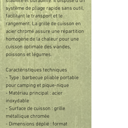
stabilité et durabilité. Il dispose d’un 
système de pliage rapide sans outil, 
facilitant le transport et le 
rangement. La grille de cuisson en 
acier chromé assure une répartition 
homogène de la chaleur pour une 
cuisson optimale des viandes, 
poissons et légumes.  

Caractéristiques techniques  

- Type : barbecue pliable portable 
pour camping et pique-nique  

- Matériau principal : acier 
inoxydable  

- Surface de cuisson : grille 
métallique chromée  

- Dimensions déplié : format 