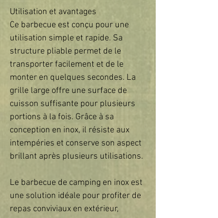
Utilisation et avantages  

Ce barbecue est conçu pour une 
utilisation simple et rapide. Sa 
structure pliable permet de le 
transporter facilement et de le 
monter en quelques secondes. La 
grille large offre une surface de 
cuisson suffisante pour plusieurs 
portions à la fois. Grâce à sa 
conception en inox, il résiste aux 
intempéries et conserve son aspect 
brillant après plusieurs utilisations.  

Le barbecue de camping en inox est 
une solution idéale pour profiter de 
repas conviviaux en extérieur, 