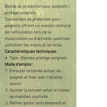
Bande de protection pour poignets /
protège-poignets
Ces bandes de protection pour
poignets offrent un soutien renforcé
de l'articulation lors de la
musculation ou d'activités sportives
sollicitant les mains et les bras.
Caractéristiques techniques :
Type : Bandes protège-poignets
Mode d'emploi :
Enrouler la bande autour du
poignet et fixer avec l'attache
velcro.
Ajuster la tension selon le niveau
de maintien souhaité.
Retirer après l'entraînement et