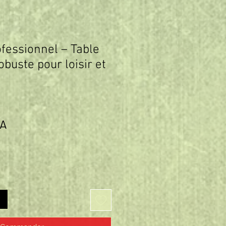
fessionnel – Table
obuste pour loisir et
Prix
FA