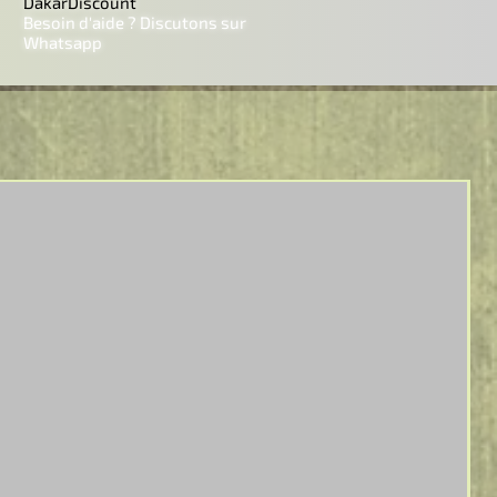
DakarDiscount
Besoin d'aide ? Discutons sur
Whatsapp