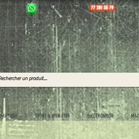
77 281 35 79
CLIQUEZ ICI :
OU APPELEZ SUR CE NUMERO :
RMATIQUE
SPORT & BIEN-ETRE
ELECTRONIQUE
MAI