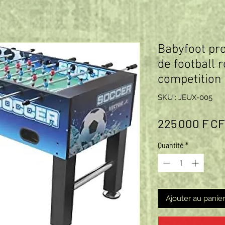
Babyfoot pro
de football r
competition
SKU : JEUX-005
225 000 F C
Quantité
*
Ajouter au panier