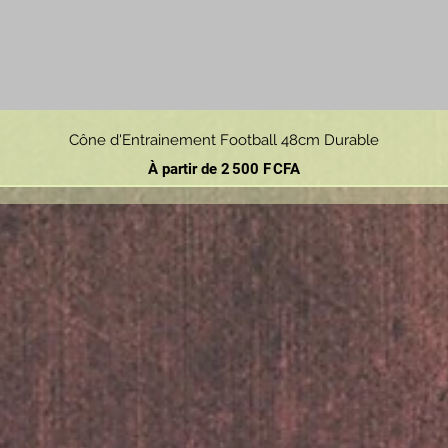
Aperçu rapide
Cône d'Entrainement Football 48cm Durable
Prix promotionnel
À partir de
2 500 F CFA