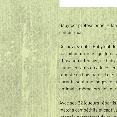
Babyfoot professionnel – Tabl
competition
Découvrez notre Babyfoot de
parfait pour un usage domest
utilisation intensive, ce baby
jeunes enfants ou adolescent
robuste en bois naturel et s
garantissent une longévité ex
optimale, même lors des part
Avec ses 22 joueurs répartis 
matchs compétitifs et capti