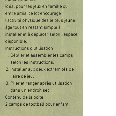
Idéal pour les jeux en famille ou
entre amis, ce lot encourage
l'activité physique dès le plus jeune
âge tout en restant simple à
installer et à déplacer selon l'espace
disponible.
Instructions d'utilisation
Déplier et assembler les camps
selon les instructions.
Installer aux deux extrémités de
l'aire de jeu.
Plier et ranger après utilisation
dans un endroit sec.
Contenu de la boîte
2 camps de football pour enfant.